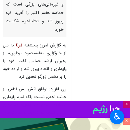
و قهرمانی‌های بزرگی است که
حماسه هفتم اکتبر را آفرید. غزه
پیروز شد و «نتانیاهو» شکست
خورد.
به گزارش امروز پنجشنبه
ایرنا
به نقل
از خبرگزاری معا،«محمود مرداوی» از
رهبران ارشد حماس گفت: غزه با
پایداری و اتحاد پیروز شد و اراده خود
را بر دشمن زورگو تحمیل کرد.
وی افزود: توافق آتش بس لطفی از
جانب احدی نیست بلکه ثمره پایداری
×
افسانه‌ای مردم ما، به‌ویژه مجاهدان
غزه، و نتیجه فداکاری‌ها و قهرمانی‌های
♿︎
×
بزرگی است که حماسه هفتم اکتبر را
آفرید.