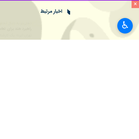
×
تهران-ایرنا- تعدادی از نمایندگان دم
♿︎
خدشه‌دار شده واشنگتن با دهلی نو بر سر 
به گزارش روز چهارشنبه
ایرنا
از اکونومیک‌
این نمایندگان مجلس آمریکا هشدار دادن
به چین و روسیه نزدیک‌تر کند.
لطمه زده، زنجیره تأمین را مختل کرده
در این نامه، خطاب به ترامپ آمده اس
می‌خواهیم به سرعت گام‌هایی برای ترمی
این نامه را شماری از چهره‌های برجسته