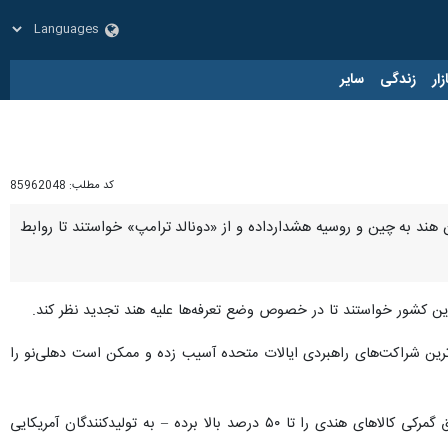
زار
زندگی
سایر
کد مطلب:
85962048