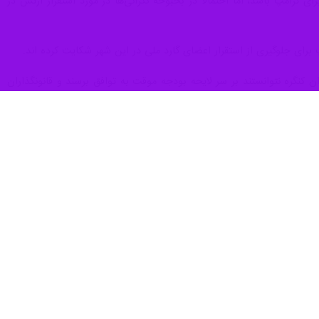
ترامپ باشد، اما احتمالا در بحبوحه نگرانی‌ها در مورد استقرار ارتش در
 برای جلوگیری از استقرار اعضای گارد ملی در این شهر شکایت کرده اند.
۲۰۲ / نهم مهر ۱۴۰۴) به وقت محلی پس از آن که رهبران کنگره نتوانستند بر سر لایحه بودجه موقت به توافق برسند و قانونگذاران
آخرین تعطیلی دولت در دوره اول ریاست‌جمهوری ترامپ رخ داد؛ از دسامبر ۲۰۱۸ تا ژانویه ۲۰۱۹، زمانی که او خواستار بودجه ساخت دیوار مرزی آمریکا و مکزیک بود. آن تعطیلی پس از ۳۵ روز و
ریخ آمریکا تبدیل شد.
ال گسترده در زندگی روزمره مردم شود.