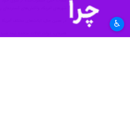
قضات حتی منصوب‌شده از سوی خود او منج
شهرهای آمریکا، واکنش‌های گسترده‌ای ر
در همین حال، ایالت‌های مختلف آمریکا ا
♿︎
برای شکستن این بن‌بست به هر وسیله
فشار شدید ناشی از تاخیر در پروازها و 
با ادامه بن بست در مذاکرات و در حالی
جهان
دفتر نیویورک
۰ نفر
برچسب‌ها