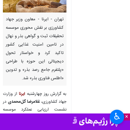
تهران - ایرنا - معاون وزیر جهاد
کشاورزی بر نقش محوری موسسه
تحقیقات ثبت و گواهی بذر و نهال
در تامین امنیت غذایی کشور
تاکید کرد و خواستار تحول
دیجیتالی این حوزه با طراحی
«پلتفرم جامع رصد بذر» و تدوین
«اطلس فناوری بذر» شد.
به گزارش روز چهارشنبه
ایرنا
از وزارت
جهاد کشاورزی،
غلامرضا گل‌محمدی
در
نشست ارزیابی عملکرد موسسه
♿︎
×
تحقیقات ثبت و گواهی بذر و نهال که
با هدف بررسی دستاوردها، چالش‌ها