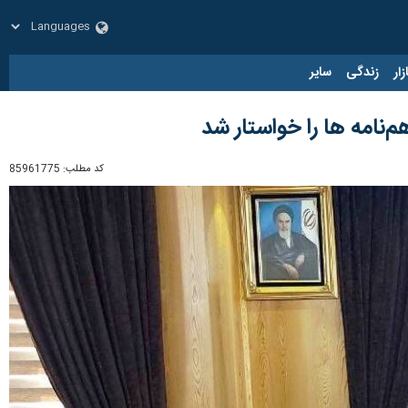
زار
زندگی
سایر
نامه ها را خواستار شد
کد مطلب:
85961775