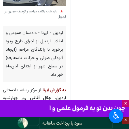
بازداشت راننده مزاحم و توقیف خودرو در
اردبیل
اردبیل - ایرنا - دادستان عمومی و
انقلاب اردبیل از اجرای طرح ویژه
برخورد با رانندگان مزاحم (ایجاد
آلودگی صوتی و حرکات نامتعارف)
در سطح شهر از ابتدای آبان‌ماه
خبر داد.
به گزارش ایرنا
از مرکز رسانه دادستانی
اردبیل،
جلال آفاقی
روز چهارشنبه
×
گفت: مزاحمت‌های ناشی از تغییر
♿︎
صدای اگزوز خودروها و ایجاد آلودگی
×
صوتی، سرعت سرسام‌آور و رانندگی