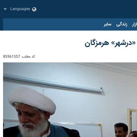
زار
زندگی
سایر
کد مطلب:
85961557