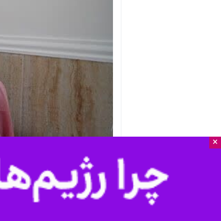
×
بندرعباس - ایرنا - دبستان یک کلاس
سجاد(ع)، نماینده مردم هرمزگان در م