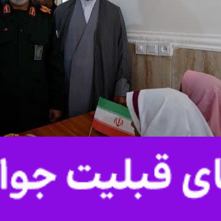
ه شهدای راه خدمت در روستای محروم و دورافتاده «درشهر» میناب در شرق 
جلس خبرگان رهبری و جمعی از مسئولان محلی به بهره‌برداری رسید.