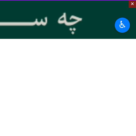
×
به گزارش
ایرنا
،
فرمانده سپاه امام سجاد(
انقلاب، برای ۹ دانش‌آموز این روستا مدرسه‌ای ساخته شد.
♿︎
سردار اباذر سالاری
افزود: افتتاح این مدرسه در منطقه ۱۴ روستا، نمادی از عزم جدی نظام برای رفع محرومیت
پایان دوران مدارس کپر