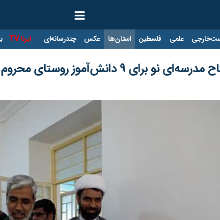
ت‌خارجی
علمی
فلسطین
استان‌ها
عکس
چندرسانه‌ای
ایرنا TV
با
دانش‌آموز روستای محروم «درشهر» هرمزگان