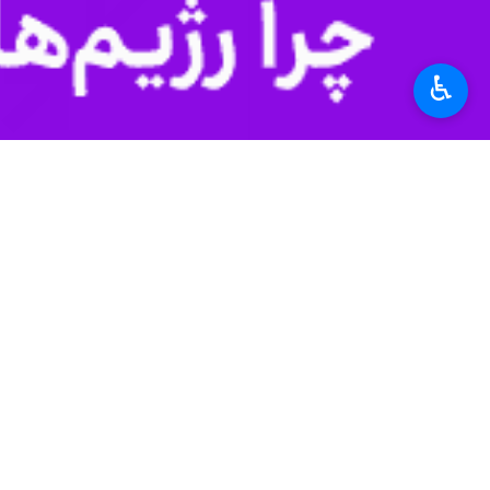
استان‌ها
سمنان
۱ نفر
♿︎
برچسب‌ها
استان سمنان
استانداری سمنان
ستاد تنظیم بازار
محمدجواد کولیوند
گرانی
اخبار مرتبط
اتمام حجت استاندار 
سمنان - ایرنا - استان
معاون استاندار: سم