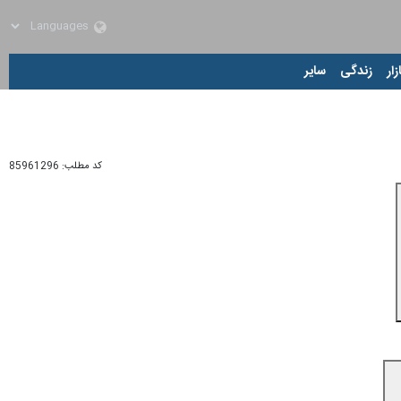
زار
زندگی
سایر
کد مطلب:
85961296