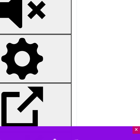
nmute
Settings
PIP
Enter
Download
دریافت
16 MB
fullscreen
سمنان - ایرنا - استاندار سمنان با 
مدیران بی‌انگیزه در این زمینه برخورد
×