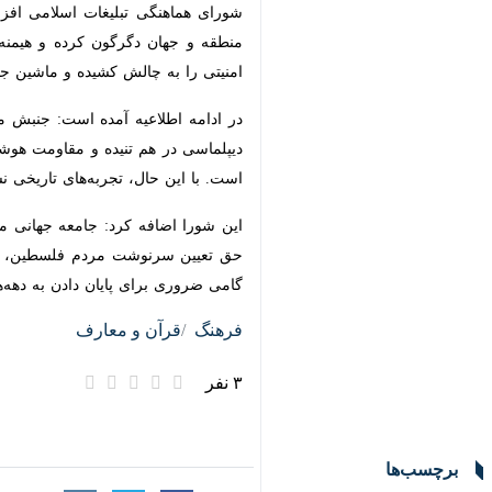
دگرگون کرده و هیمنه پوشالی صهیونیسم ج
ماشین جنگی رژیم اشغالگر قدس و حامیان 
بیشتر بخوانید
گروه‌های مقاومت فلسطینی: عملی
فصلی نو در روایت پیروزی مقاومت
طوفان‌الاقصی؛ عملیاتی که منطقه و
فیلم| راهپیمایی «بشارت نصر» در
وزیر افراطی رژیم صهیونیستی : حمله ۷ اکتبر هزینه گزافی به اسرائیل ت
جنبش فتح: رویدادهای هفتم اکتبر
پس از «طوفان الاقصی» کدام یک 
حزب‌الله در دومین سالگرد طوفان ا
طوفان الاقصی آغازگر یک حرکت ت
در ادامه اطلاعیه آمده است: جنبش مقاو
×
هم تنیده و مقاومت هوشمند، ترکیبی بی