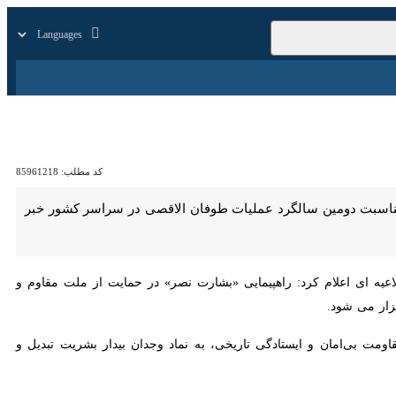
زار
زندگی
سایر
کد مطلب:
85961218
مین سالگرد عملیات طوفان الاقصی در سراسر کشور خبر داد.
ی اعلام کرد: راهپیمایی «بشارت نصر» در حمایت از ملت مقاوم و قهرمان
بی‌امان و ایستادگی تاریخی، به نماد وجدان بیدار بشریت تبدیل و صدای
شورای هماهنگی تبلیغات اسلامی افزود: آنچه امروز در این سرزمین شاهدیم، گشایش فصلی نو در روایت پیروزی ملتی است که با خون بیش از ۶۰ هزار شهید، معادلات قدرت را در منطقه و جهان