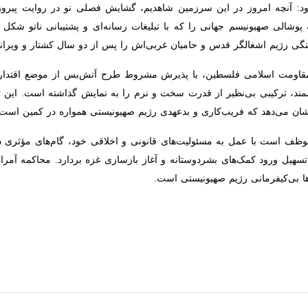
هانی را که با تبلیغات رسانه‌ای و پشتیبانی ناتو شکل گرفته، فرو ریخته و ق
غربی‌اش را پس از دو سال کشتار و ویرانی، در برابر اراده پولادین مقاومت ز
ات «طوفان‌ الاقصی» نقطه عطفی در تاریخ مقاومت مشروع ما است
 و بشارت نصر آغاز شد
 جهان را تغییر داد
 مشهد
حمیل کرد
 پاسخی طبیعی به جنایات اشغالگران بود
از مقامات صهیونیستی مسؤولیت شکست اسرائیل را پذیرفتند؟
لاقصی: درود بر ایران به رهبری امام خامنه‌ای
مدنی بود
مت اسلامی فلسطین، با پذیرش مشروط طرح آتش‌بس از موضع اقتدار، وارد مرح
‌نظیر از قدرت سخت و نرم را به نمایش گذاشته است. این تحول، نقطه عطفی