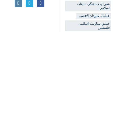
تجربه‌های تاریخی نشان می‌دهد که فری
این شورا اضافه کرد: جامعه جهانی موظ
♿︎
سرنوشت مردم فلسطین، تسهیل ورود کمک‌
پایان دادن به دهه‌ها بی‌کیفرمانی رژیم
فرهنگ
قرآن و معارف
۳ نفر
برچسب‌ها
شورای هماهنگی تبلیغات
اسلامی
عملیات طوفان الاقصی
جنبش مقاومت اسلامی فلسطین
راهپیمایی
غزه
اخبار مرتبط
رژیم صهیونیستی
فلسطین