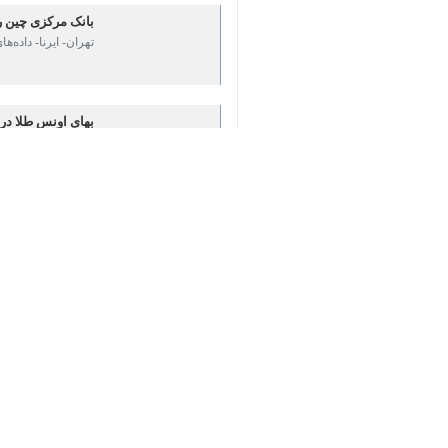
بانک مرکزی چین روند
تهران- ایرنا- داده‌ها
♿︎
بهای اونس طلا در آست
تهران- ایرنا- بازارها
نظر شما
*
لطفا متن تصویر را در جعبه متن وارد کنید