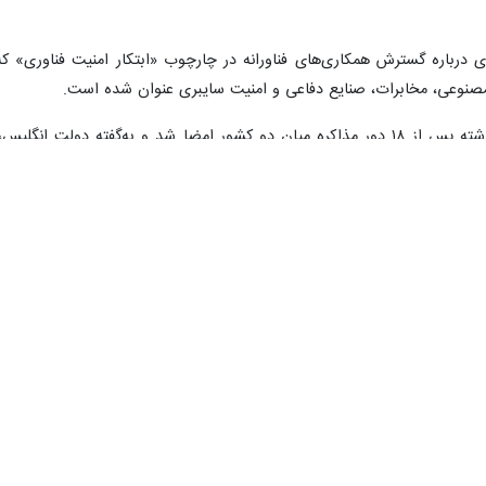
دی درباره گسترش همکاری‌های فناورانه در چارچوب «ابتکار امنیت فناوری» 
نوعی، مخابرات، صنایع دفاعی و امنیت سایبری عنوان شده است.
توافق تجاری لندن و دهلی در ژوئیه گذشته پس از ۱۸ دور مذاکره میان دو کشور امضا
محافظه‌کار به‌رغم مذاکرات طولانی‌مدت، نتوانسته بود به نتیجه برسد. سفر 
ن نمادی از چرخش راهبردی لندن به‌سوی شرق در سیاست تجاری پسابرگزیت یاد 