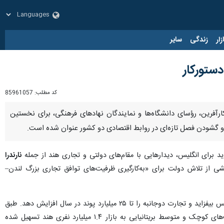
زار
زندگی
سایر
کد مطلب:
85961057
انگلیس در رأس بزرگ‌ترین هیأت تجاری تاریخ این کشور، متشکل از ۱۲۵ مدیرعامل، کارآفرین، رؤسای دانشگاه‌ها و نمایندگان نهادهای فرهنگی، برای نخستین
برای انگلیس، دیدارهایی با مقام‌های دولتی و تجاری هند از جمله
نارندرا
ی از تلاش دولت برای «به‌کارگیری ظرفیت‌های توافق تجاری بزرگ لندن–
بر اساس بیانیه رسمی داونینگ‌استریت، توافق یادشده قرار است سالانه ۴.۸ میلیارد پوند به تولید ناخالص داخلی انگلیس بیفزاید و تجارت دوجانبه را تا ۲۵ میلیارد پوند در سال افزایش دهد. طبق
این توافق، میانگین تعرفه واردات کالاهای انگلیسی به هند از ۱۵ درصد به سه درصد کاهش یافته و دسترسی شرکت‌های کوچک و متوسط بریتانیایی به بازار ۱.۴ میلیارد نفری هند تسهیل شده