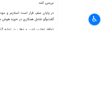
بررسی کنند.
در پایان سفر، قرار است استارمر و مو
♿︎
گفت‌وگو شامل همکاری در حوزه هوش مص
×
توافق در حالی حاصل شد که دولت پیشین 
توافق به شمار می‌رود و از آن به‌عنوا
جهان
دفتر لندن
۰ نفر
برچسب‌ها
انگلیس
هند
لندن
دهلی نو