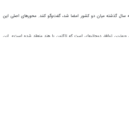
که سال گذشته میان دو کشور امضا شد، گفت‌وگو کنند. محورهای اصلی این
 شد و به‌گفته دولت انگلیس، «بهترین توافق دوجانبه‌ای است که تاکنون با هند منعقد شده است». این
کنونی استارمر نخستین آزمون عملی دولت حزب کارگر در بهره‌برداری از این
می‌شود.
هادی نادری