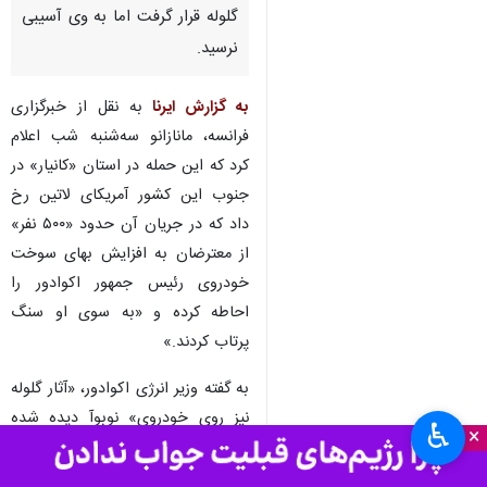
تهران- ایرنا- «اینس مانازانو» وزیر
محیط زیست و انرژی اکوادور
گفت که خودروی «رافائل نوبوآ»
رئیس جمهور این کشور هدف
گلوله قرار گرفت اما به وی آسیبی
نرسید.
به گزارش ایرنا
به نقل از خبرگزاری
فرانسه، مانازانو سه‌شنبه شب اعلام
کرد که این حمله در استان «کانیار» در
جنوب این کشور آمریکای لاتین رخ
داد که در جریان آن حدود «۵۰۰ نفر»
از معترضان به افزایش بهای سوخت
♿︎
×
خودروی رئیس جمهور اکوادور را
احاطه کرده و «به سوی او سنگ