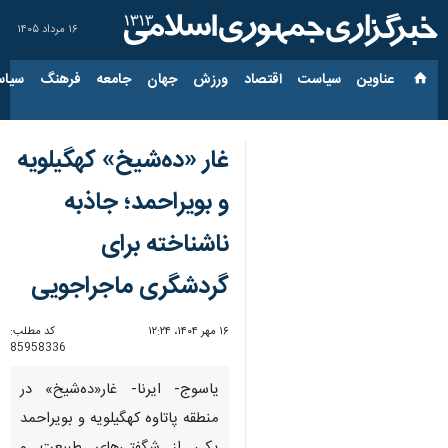
۱۶ مرداد ۱۴۰۵
عناوین‌
سیاست
اقتصاد
ورزش
جهان
جامعه
فرهنگ
سیاس
غار «ده‌شیخ» کهگیلویه
و بویراحمد؛ جاذبه
ناشناخته برای
گردشگری ماجراجویی
۱۶ مهر ۱۴۰۴، ۱۲:۲۴
کد مطلب:
85958336