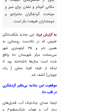
یاسوج- ایرنا- غار«ده‌شیخ» در
منطقه پاتاوه کهگیلویه و بویراحمد
یکی از شگفتی‌های طبیعت و
مکانی کم‌نام و نشان برای سیر و
سیاحت گردشگران ماجراجو و
دوستداران طبیعت بکر است.
به گزارش ایرنا
، این جاذبه شگفت‌انگیز
طبیعی که در بالادست روستایی به
همین نام و ۳۵ کیلومتری شهر
سی‌سخت مرکز شهرستان دنا واقع
شده است سال‌ها ناشناخته بود تا
♿︎
×
اینکه از طرف افراد محلی ( یک
چوپان) کشف شد.