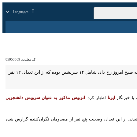
ای
ایرنا TV
بازار
زندگی
سایر
کد مطلب:
85953569