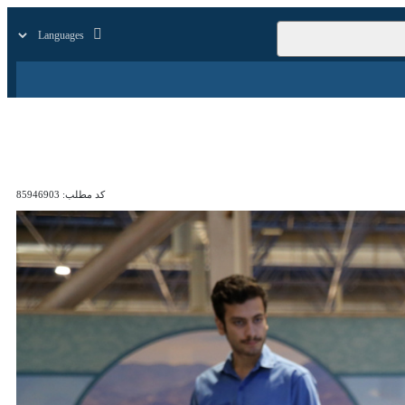
زار
زندگی
سایر
کد مطلب:
85946903