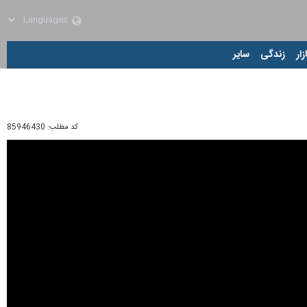
زار
زندگی
سایر
کد مطلب:
85946430