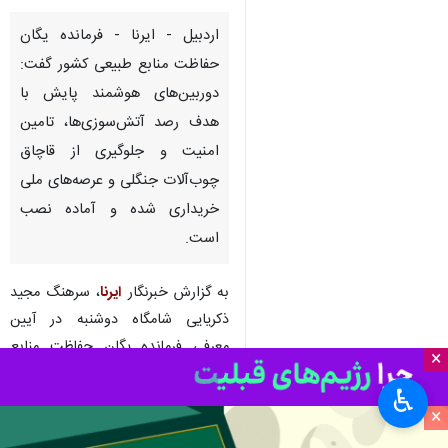
اردبیل - ایرنا - فرمانده یگان
حفاظت منابع طبیعی کشور گفت:
دوربین‌های هوشمند پایش با
هدف رصد آتش‌سوزی‌ها، تامین
امنیت و جلوگیری از قاچاق
چوب‌آلات جنگلی و عرصه‌های ملی
خریداری شده و آماده نصب
است.
به گزارش خبرنگار
ایرنا
، سرهنگ مجید
ذکریایی شامگاه دوشنبه در آیین
معرفی فرمانده یگان حفاظت منابع
×
طبیعی استان اردبیل اظهار کرد: این
♿︎
دوربین‌ها با برد ۳۰ تا ۴۰ کیلومتر و
×
قابلیت چرخش ۳۶۰ درجه‌ای و