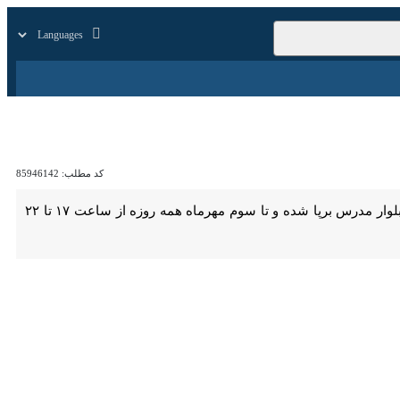
زار
زندگی
سایر
کد مطلب:
85946142