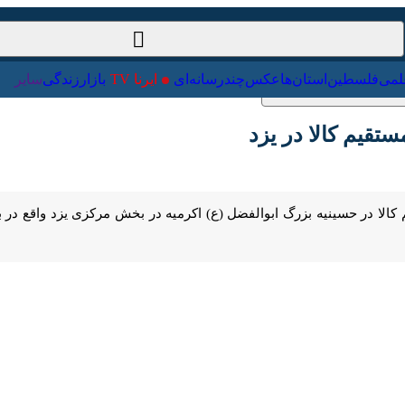
ت‌خارجی
علمی
فلسطین
استان‌ها
عکس
چندرسانه‌ای
ایرنا TV
با
یم کالا در یزد
Pause
Play
00:00