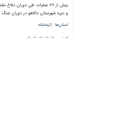
و دیره شهرستان دالاهو در دوران جنگ 
♿︎
استان‌ها
کرمانشاه
۲ نفر
×
برچسب‌ها
محمد رسول الله
دانشنامه
دفاع مقدس
شهدا
هفته دفاع مقدس
کرمانشاه
کتاب
مراسم رونمایی
استان کرمانشاه
اخبار مرتبط
رهبر معظم انقلاب
بنیاد حفظ آثار کرمانشاه در هف
کرمانشاه- ایرنا- مدیرک