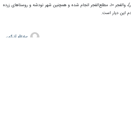
بیش از ۲۷ عملیات طی دوران دفاع مقدس در کرمانشاه از جمله مرصاد، بازی‌ دراز، تنگ حاجیان، محمد رسول‌ الله (ص)، والفجر ۱۰، مطلع‌الفجر انجام شده و همچنین شهر نودشه و روستاهای زرده
م این دیار است.
عبادالله آذرگون