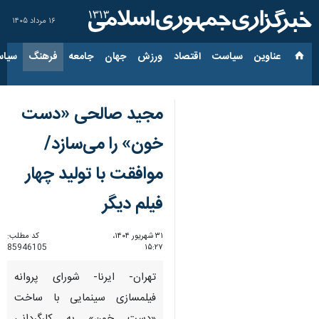
۱۶ مرداد ۱۴۰۵
عناوین‌
سیاست
اقتصاد
ورزش
جهان
جامعه
فرهنگ
سیاس
مجید صالحی «دست
خون» را می‌سازد/
موافقت با تولید چهار
فیلم دیگر
۳۱ شهریور ۱۴۰۴،
کد مطلب:
85946105
۱۵:۲۷
تهران- ایرنا- شورای پروانه
فیلمسازی سینمایی با ساخت