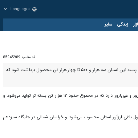
زار
زندگی
سایر
کد مطلب:
85945989