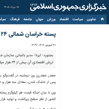
۱۵ مرداد ۱۴۰۵
عناوین‌
سیاست
اقتصاد
ورزش
جهان
جامعه
فرهنگ
سیاس
پسته خراسان شمالی ۲۴ هزار میلیارد ریال ارزش‌افزوده دارد
۳۱ شهریور ۱۴۰۴، ۱۴:۳۶