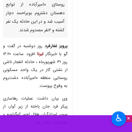
روستای «امیرآباد» از توابع
دهستان دشتروم بویراحمد دچار
آسیب شد و در این حادثه یک نفر
کشته و ۲نفر مصدوم شدند.
پرویز غفارفرد
روز دوشنبه در گفت و
گو با خبرنگار
ایرنا
افزود: ساعت ۱۶:۲۰
روز ۳۱ شهریورماه ، حادثه انفجار ناشی
از نشتی گاز در یک واحد مسکونی
روستایی منطقه «امیرآباد» دشت‌روم
به وقوع پیوست.
وی بیان داشت: عملیات رهاسازی
پیکر فرد جان باخته از زیر آوار، از
سوی امدادگران هلال احمر کهگیلویه و
♿︎
×
بویراحمد انجام شد.