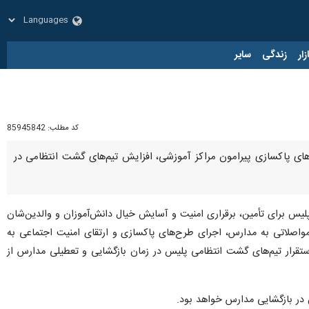
زار
زندگی
سایر
کد مطلب:
85945842