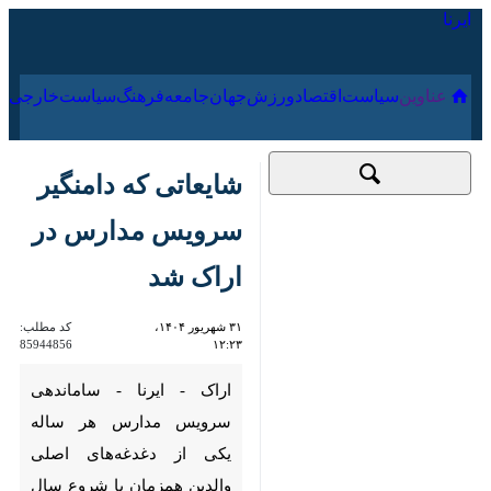
۱۸ مرداد ۱۴۰۵
عناوین‌
سیاست
اقتصاد
ورزش
جهان
جامعه
فرهنگ
شایعاتی که دامنگیر
سرویس مدارس در
اراک شد
۳۱ شهریور ۱۴۰۴،
کد مطلب:
85944856
۱۲:۲۳
اراک - ایرنا - ساماندهی سرویس
مدارس هر ساله یکی از
دغدغه‌های اصلی والدین همزمان
با شروع سال تحصیلی بوده که