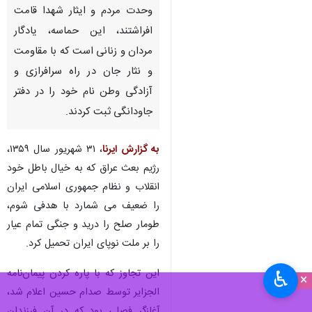
همدان-ایرنا- دفاع مقدس نامی
که همچون آیینه‌ای شفاف،
رشادت، همدلی و اراده پولادین
ملتی را بازتاب می‌دهد که در سایه
وحدت مردم و ایثار شهدا قامت
افراشتند، این حماسه، یادگار
مردان و زنانی است که با مقاومت
و نثار جان در راه سرافرازی و
آزادگی وطن نام خود را در دفتر
جاودانگی ثبت کردند.
به گزارش ایرنا
، ۳۱ شهریور سال ۱۳۵۹،
رژیم بعث عراق که به خیال باطل خود
♿︎
×
انقلاب و نظام جمهوری اسلامی ایران
را ضعیف می شمارد با هدفی شوم،