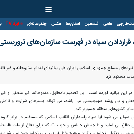
ت‌خارجی
علمی
فلسطین
استان‌ها
عکس
چندرسانه‌ای
ایرنا TV
با
قراردادن سپاه در فهرست سازمان‌های تروریستی 
ل نیروهای مسلح جمهوری اسلامی ایران طی بیانیه‌ای اقدام مذبوحانه و غیر قان
شدت محکوم کرد.
در این بیانیه آورده است: این تصمیم نامعقول، مذبوحانه، غیر منطقی و غی
جعلی و بی ریشه صهیونیستی می باشد، می تواند بسترهای شرارت و ناامن
ایر کشورهای منطقه جسورتر کند.
دور سوال می شود آیا سپاه پاسداران انقلاب اسلامی که مستقیم در برابر گرو
اع می نماید و یا جنبش حماس و حزب الله که برای دفاع از ملت فلسطین و 
سرزمین دیگران تجاوز می کنند و هیچ خط قرمزی برای تجاوز خود نمی شناسند و