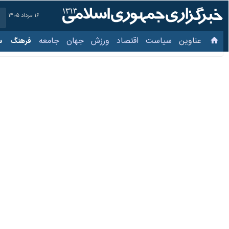
۱۶ مرداد ۱۴۰۵
عناوین‌
سیاست
اقتصاد
ورزش
جهان
جامعه
فرهنگ
سیاس
حمله تروریستی در محور خاش - زاهدان/ ۲ مام
۲۵ شهریور ۱۴۰۴، ۱۱:۴۱
زاهدان - ایرنا - ۲ تن از حافظان امنیت امروز (سه‌شنبه ۲۵ شهریور) در حمله‌ تروریستی به خودروی ماموران انتظامی در محور خاش - زاهدان در سیستان و بلوچستان به شهادت رسیدند.
به گزارش ایرنا
از پایگاه اطلاع‌رسانی پ
باعث شهادت ۲ مامور انتظامی و مجروح شدن یکی دیگر از آنان شدند.
بر اساس اطلاعات اولیه، این اقدام دد
مرکز اطلاع رسانی فرماندهی انتظامی سی
خودروی فرمانده انتظامی «سیب و سور