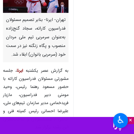
تهران- ایرنا- بنابر تصمیم مسئولان
فدراسیون کاراته، سجاد گنج‌زاده
به‌عنوان سرمربی تیم ملی مردان
منصوب و پگاه زنگنه نیز در سمت
خود (سرمربی بانوان) ابقاء شد.
به گزارش عصر یکشنبه
ایرنا
، جلسه
مشورتی مسئولان فدراسیون کاراته با
حضور مسعود رهنما رئیس، وحید
مومنی دبیر فدراسیون، مازیار
فریدخمامی مدیر سازمان تیم‌های ملی،
علیرضا احسانی رئیس کمیته فنی و
♿︎
جمعی از پیشکسوتان و صاحب‌نظران
×
این رشته برگزار شد.