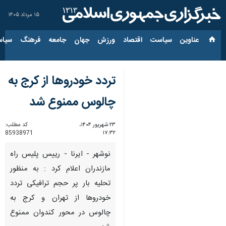
۱۵ مرداد ۱۴۰۵
عناوین‌
سیاست
اقتصاد
ورزش
جهان
جامعه
فرهنگ
سیاس
تردد خودروها از کرج به
چالوس ممنوع شد
۲۳ شهریور ۱۴۰۴،
کد مطلب:
85938971
۱۷:۳۲
نوشهر - ایرنا - رییس پلیس راه
مازندران اعلام کرد : به منظور
تحلیه بار پر حجم ترافیکی تردد
خودروها از تهران و کرج به
چالوس در محور کندوان ممنوع