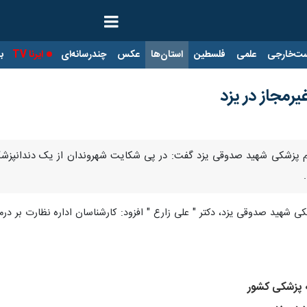
ت‌خارجی
علمی
فلسطین
استان‌ها
عکس
چندرسانه‌ای
ایرنا TV
با
مجاز در یزد
علوم پزشکی شهید صدوقی یزد گفت: در پی شکایت شهروندان از یک دندانپزش
ی شهید صدوقی یزد، دکتر " علی زارع " افزود: کارشناسان اداره نظارت بر در
ه پزشكی كشور