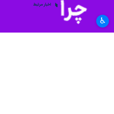
اخبار مرتبط
پزشكان حاذق یزدی، 
♿︎
یزد - ایرنا - پزشكان
سرپرست مرکز بهداشت 
۵۰ درصد مردم یزد حداقل یک بار خدمت بهداشتی دریافت کرده‌اند
یزد- ایرنا- سرپرست مرکز بهداشت یزد گفت: ۵۰ درصد مر
نظر شما