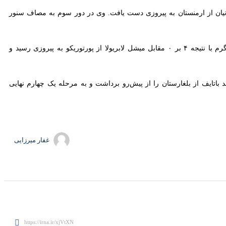
ول، در دور دوم با نتیجه ۶ بر صفر مقابل هرایر علیخانیان از ارمنستان به پیروزی دست یافت. وی در دور سوم به مصاف سنور دمیرتاش
محمد نخودی که در دور نخست این رقابت‌ها با قرعه استراحت روبه‌رو شده بود، در یک‌هشتم نهایی وزن ۷۹ کیلوگرم با نتیجه ۴ بر ۰ مقابل میشل لابریولا از پورتوریکو به پیروزی رسید و راهی