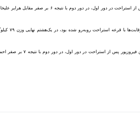
ی حذف شد
هایی؛ شکست امامی مقابل ستاره ژاپنی
ی
 به شاگرد تیلور هم باخت
 به فینال؛ امامی به گروه بازنده‌ها رفت
انی + فیلم
در وزن ۷۴ کیلوگرم، یونس امامی پس از استراحت در دور ا