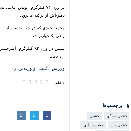
بیشتر بخوانید
حسرت ۸۶؛ زور کشتی ایران به تفکر تیلور نرسید
کشتی آزاد قهرمانی جهان؛ مومن
صعود فیروزپور و نخودی به نیمه‌ن
زارع در آستانه هتریک طلای جهان
احمد جوان فینالیست شد؛ قاسم‌پور
ناکامی نخودی و فیروزپور در رسیدن
حیرت جهانیان از هنر گلادیاتور ایر
از ترکیه می‌رود.
یک‌چهارم شد.
سپس در وزن ۹۲ کیلوگرم، امیرحسین فیروزپور پس از استراحت در دور اول، در دور دوم با نتیجه ۷ بر صفر احمد باتایف از بلغارستان را از پیش‌رو برداشت و به مرحله یک چهارم نهایی راه یافت.