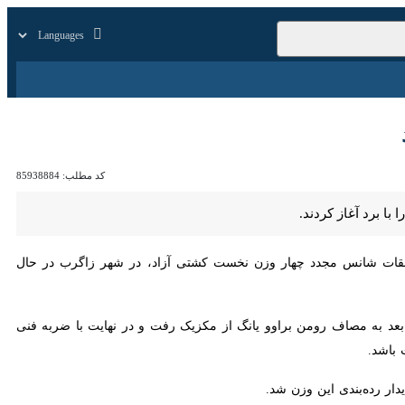
زار
زندگی
سایر
کد مطلب:
85938884
 شانس مجدد چهار وزن نخست کشتی آزاد، در شهر زاگرب در حال برگزاری
یس پیروز شد. وی در دور بعد به مصاف رومن براوو یانگ از مکزیک رفت و در نهایت با ضربه فنی مغلوب این