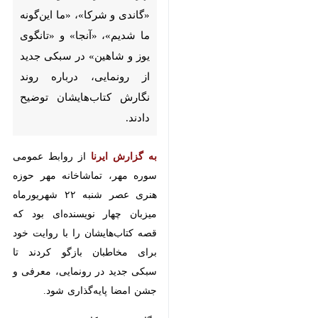
شرکا»، «ما این‌گونه ما شدیم»،
«آنجا» و «تانگوی یوز و شاهین»
در سبکی جدید از رونمایی، درباره
روند نگارش کتاب‌هایشان توضیح
دادند.
به گزارش ایرنا
از روابط عمومی سوره
مهر، تماشاخانه مهر حوزه هنری عصر
شنبه ۲۲ شهریورماه میزبان چهار
نویسنده‌ای بود که قصه کتاب‌هایشان
را با روایت خود برای مخاطبان بازگو
کردند تا سبکی جدید در رونمایی،
معرفی و جشن امضا پایه‌گذاری شود.
«گاندی و شرکا» نوشته
معصومه
♿︎
×
صفایی‌راد
، «ما این‌گونه ما شدیم»
نوشته
بهداد دالوندی
، «آنجا» نوشته