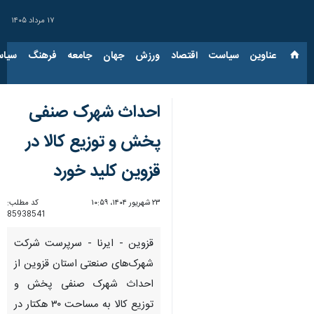
۱۷ مرداد ۱۴۰۵
عناوین‌
سیاست
اقتصاد
ورزش
جهان
جامعه
فرهنگ
سیاس
احداث شهرک صنفی
پخش و توزیع کالا در
قزوین کلید خورد
۲۳ شهریور ۱۴۰۴، ۱۰:۵۹
کد مطلب:
85938541
قزوین - ایرنا - سرپرست شرکت
شهرک‌های صنعتی استان قزوین از
احداث شهرک صنفی پخش و
توزیع کالا به مساحت ۳۰ هکتار در