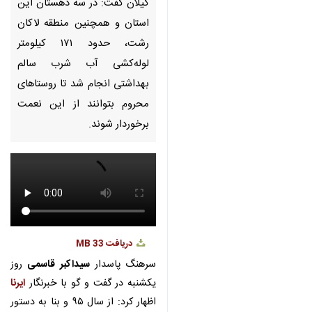
دریافت
33 MB
fullscreen
رشت - ایرنا - جانشین قرارگاه
پیشرفت و آبادانی سپاه قدس
گیلان گفت: در سه دهستان این
استان و همچنین منطقه لاکان
رشت، حدود ۱۷۱ کیلومتر لوله‌کشی
آب شرب سالم بهداشتی انجام شد
تا روستاهای محروم بتوانند از این
نعمت برخوردار شوند.
سرهنگ پاسدار
سیداکبر قاسمی
روز
یکشنبه در گفت و گو با خبرنگار
ایرنا
اظهار کرد: از سال ۹۵ و بنا به دستور
مقام معظم رهبری قرارگاه پیشرفت و
♿︎
×
آبادانی در کشور تاسیس و در مرحله
نخست قرار شد که به هزار روستا