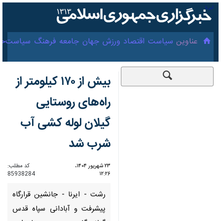
۱۵ مرداد ۱۴۰۵
عناوین‌
سیاست
اقتصاد
ورزش
جهان
جامعه
فرهنگ
سیاست
‌بیش از ۱۷۰ کیلومتر از
راه‌های روستایی گیلان
‌لوله کشی آب شرب شد
۲۳ شهریور ۱۴۰۴، ۱۲:۲۶
کد مطلب:
85938284
00:00
0:00
Download
Unmute
Settings
PIP
Enter