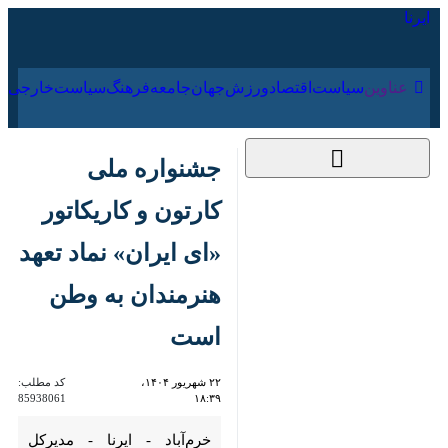
۱۷ مرداد ۱۴۰۵
عناوین‌
سیاست
اقتصاد
ورزش
جهان
جامعه
فرهنگ
جشنواره ملی کارتون و
کاریکاتور «ای ایران»
نماد تعهد هنرمندان به
وطن است
۲۲ شهریور ۱۴۰۴، ۱۸:۳۹
کد مطلب:
85938061
خرم‌آباد - ایرنا - مدیرکل فرهنگ و
ارشاد اسلامی لرستان گفت: