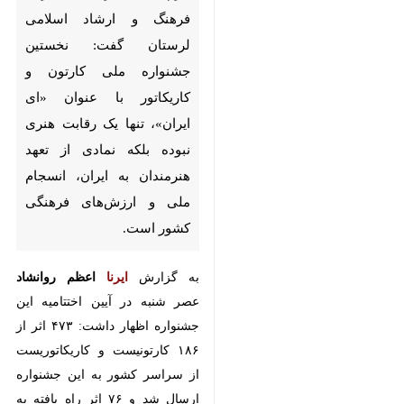
نخستین جشنواره ملی کارتون و
کاریکاتور با عنوان «ای ایران»، تنها
یک رقابت هنری نبوده بلکه نمادی
از تعهد هنرمندان به ایران،
انسجام ملی و ارزش‌های فرهنگی
کشور است.
به گزارش
ایرنا
اعظم روانشاد
عصر
شنبه در آیین اختتامیه این جشنواره
اظهار داشت: ۴۷۳ اثر از ۱۸۶
کارتونیست و کاریکاتوریست از سراسر
کشور به این جشنواره ارسال شد و
۷۶ اثر راه یافته به نمایشگاه در ۲
بخش، از ۱۱ شهریورماه در معرض
بازدید علاقه‌مندان قرار گرفت.
♿︎
×
وی افزود: هنرمندان با ارسال آثار خود