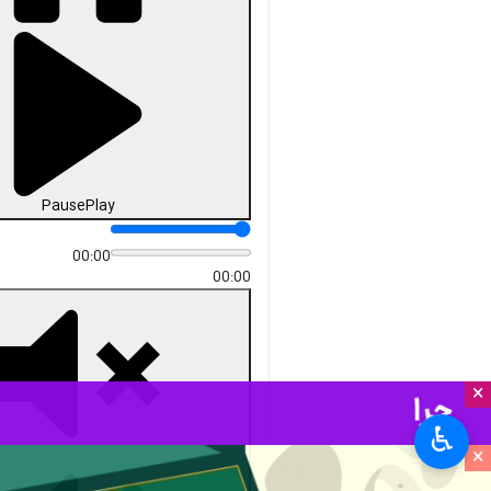
Pause
Play
00:00
00:00
×
♿︎
×