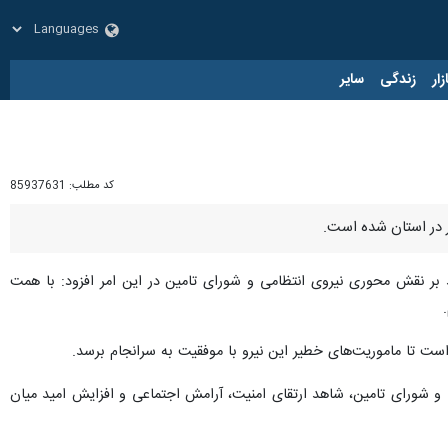
زار
زندگی
سایر
کد مطلب:
85937631