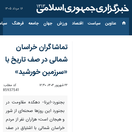
۱۶ مرداد ۱۴۰۵
عناوین‌
سیاست
اقتصاد
ورزش
جهان
جامعه
فرهنگ
سیاس
تماشاگران خراسان
شمالی در صف تاریخ با
«سرزمین خورشید»
۲۲ شهریور ۱۴۰۴، ۱۲:۳۰
کد مطلب:
85937541
بجنورد-ایرنا- دهکده مقاومت در
بجنورد این روزها صحنه‌ای از شور
و هیجان است؛ هزاران نفر از مردم
خراسان شمالی با اشتیاق در صف