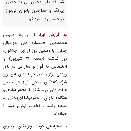
شد که داور بخش نی به حضور
پررنگ و حداکثری بانوان نی‌نواز
در جشنواره اشاره کرد.
به گزارش ایرنا
از روابط عمومی
هجدهمین جشنواره ملی موسیقی
جوان، یازدهمین روز از این جشنواره
روز گذشته (جمعه، ۲۱ شهریور) با
اختصاص به آواز و ساز نی در تالار
رودکی برگزار شد. در ابتدای این روز
شرکت‌کنندگان بخش آواز در حضور
هیات داوران متشکل از
مظفر شفیعی
،
هنگامه اخوان
و
حمیدرضا نوربخش
به
صحنه رفتند و قطعات آوازی خود را
خواندند.
♿︎
با استراحتی کوتاه نوازندگان نوجوان