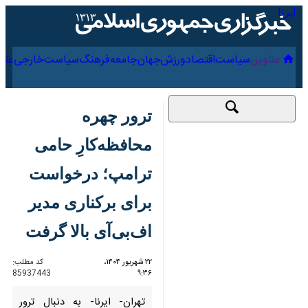
۱۸ مرداد ۱۴۰۵
عناوین‌
سیاست
اقتصاد
ورزش
جهان
جامعه
فرهنگ
ترور چهره محافظه‌کارِ
حامی ترامپ؛
درخواست برای برکناری
مدیر اف‌بی‌آی بالا گرفت
۲۲ شهریور ۱۴۰۴، ۹:۳۶
کد مطلب:
85937443
تهران- ایرنا- به دنبال ترور «چارلی
کرک» فعال شناخته شده