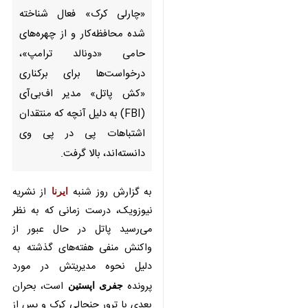
محافظه‌کار و از چهره‌های حامی
«دونالد ترامپ»، درخواست‌ها برای
برکناری «کش پاتل» مدیر
اف‌بی‌آی (FBI) به دلیل آنچه که
منتقدان اشتباهات پی در پی وی
دانسته‌اند، بالا گرفت.
به گزارش روز شنبه
ایرنا
از نشریه
نیوزویک، درست زمانی که به نظر
می‌رسید پاتل در حال عبور از واکنش‌
منفی هفته‌های گذشته به دلیل نحوه
مدیریتش در مورد پرونده
جفری
اپستین
است، بحران بعدی با ترور
جنجالی کرک و پس از اشتباهات پی
در پی پاتل در مورد چگونگی واکنش
♿︎
به این وضعیت کلید خورد.