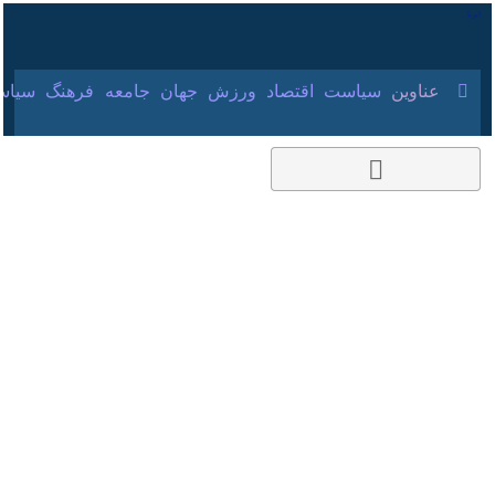
۱۸ مرداد ۱۴۰۵
عناوین‌
سیاست
اقتصاد
ورزش
جهان
جامعه
فرهنگ
زمین نیروگاه‌های
خورشیدی غیرفعال در
اراک پس گرفته
می‌شود
۲۲ شهریور ۱۴۰۴، ۱۳:۰۵
کد مطلب:
85937368
اراک - ایرنا - استاندار مرکزی
گفت: امتیاز زمین آن دسته از