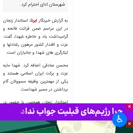
شهرستان ادای احترام کرد.
به گزارش خبرنگار
ایرنا
، استاندار زنجان
در این مراسم ضمن قرائت فاتحه و
گرامیداشت یاد و خاطره شهدا، گفت:
عزت و اقتدار کشور مرهون رشادتها و
ایثارگری های شهدا و جانبازان است.
محسن صادقی اضافه کرد: شهدا مایه
عزت و برکت ایران اسلامی هستند و
یکی از مهمترین وظیفه مسوولان گام
برداشتن در مسیر شهداست.
استاندار زنجان همچنین با حضور در
×
منزل خانواده شهید محمد غفاری از
♿︎
شهدای حمله تروریستی رژیم
×
صهیونیستی به استان زنجان، با