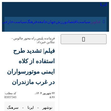
۱۷ مرداد ۱۴۰۵
عناوین‌
سیاست
اقتصاد
ورزش
جهان
جامعه
فرهنگ
سیاس
فرمانده پلیس راه محور چالوس - تنکابن
خبرداد:
فیلم| تشدید طرح
استفاده از کلاه ایمنی
موتورسواران در غرب
مازندران
۲۲ شهریور ۱۴۰۴، ۸:۲۶
کد مطلب:
85937343
نوشهر - ایرنا - سرهنگ سیدمحمد