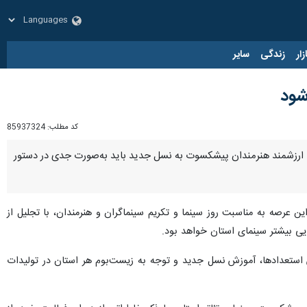
زار
زندگی
سایر
شود
کد مطلب:
85937324