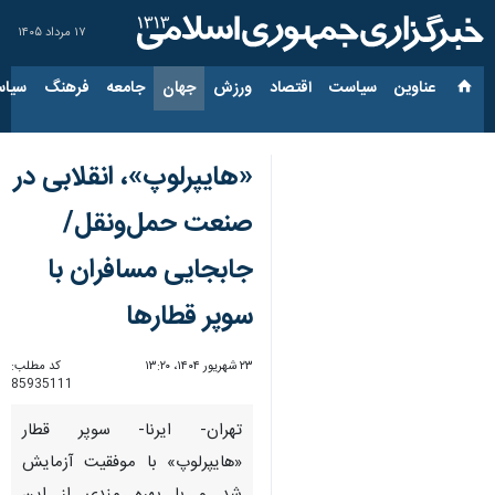
۱۷ مرداد ۱۴۰۵
عناوین‌
سیاست
اقتصاد
ورزش
جهان
جامعه
فرهنگ
سیاس
«هایپرلوپ»، انقلابی در
صنعت حمل‌ونقل/
جابجایی مسافران با
سوپر قطارها
۲۳ شهریور ۱۴۰۴، ۱۳:۲۰
کد مطلب:
85935111