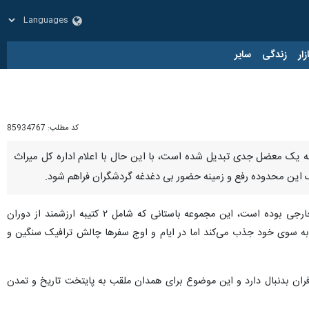
زار
زندگی
سایر
کد مطلب:
85934767