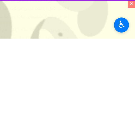
همدان- ایرنا- ترافیک سنگین و نبود
×
فرهنگی همدان مطالعات جامع ساماندهی
♿︎
به گزارش ایرنا
داریوش و خشایارشاه و همچنین آبشار زی
نبود پارکینگ کافی، تجربه بازدیدکنندگا
مشکل ترافیکی گنجنامه ضمن ایجاد آلودگ
ایران زمین که تلاش دارد خود را به یک
هجوم خودروها به جان گنجنامه
میدان گنجنامه همدان، این روزها نه تن
که تجربه این ترافیک را از نزدیک لمس کر
آقای محمدی، مسافر
خیابان های منتهی به میدان گنجنامه رس