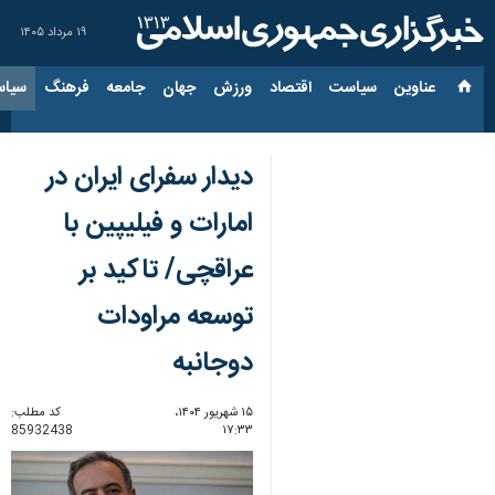
۱۹ مرداد ۱۴۰۵
عناوین‌
سیاست
اقتصاد
ورزش
جهان
جامعه
فرهنگ
سیاس
دیدار سفرای ایران در
امارات و فیلیپین با
عراقچی/ تاکید بر
توسعه مراودات
دوجانبه
۱۵ شهریور ۱۴۰۴،
کد مطلب:
85932438
۱۷:۳۳