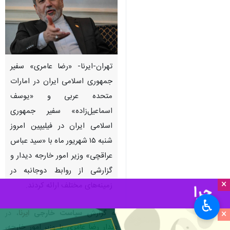
تهران-ایرنا- «رضا عامری» سفیر
جمهوری اسلامی ایران در امارات
متحده عربی و «یوسف
اسماعیل‌زاده» سفیر جمهوری
اسلامی ایران در فیلیپین امروز
شنبه ۱۵ شهریور ماه با «سید عباس
عراقچی» وزیر امور خارجه دیدار و
گزارشی از روابط دوجانبه در
×
زمینه‌های مختلف ارائه کردند.
♿︎
×
به گزارش
سیاست خارجی
ایرنا
، در
دیدار رضا عامری با وزیر امور خارجه،