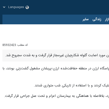
زار
زندگی
سایر
کد مطلب:
85932423