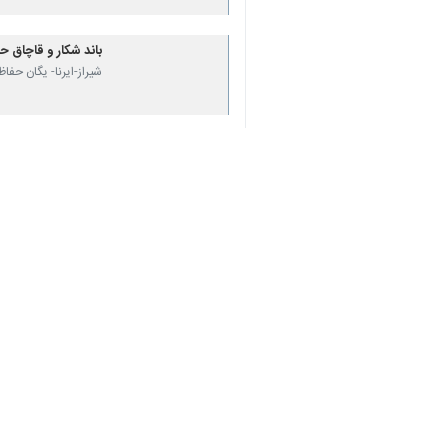
♿︎
×
شیراز-ایرنا- فرمانده یگان حفاظت م
به گزارش ایرنا
، نصرت‌الله دهقانی شنبه 
گروهی از شکارچیان غیرمجاز روبه‌رو شدن
وی ادامه داد: هنگام دستگیری متخلفان،
وی اضافه کرد: این همیار که از ناحیه
بیشتر بخوانید