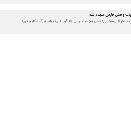
حیط‌زیست فارس گفت: یک همیار محیط‌بان در منطقه حفاظت‌شده ارژن-پریشان
در این باره گفت: در اولین ساعات بامداد روز گذشته در حالی که محیط‌بانا
د.
 شکارچیان با اسلحه ساچمه‌زنی به سمت مهدی بذرافشان، همیار محیط‌بان، شل
 دست چپ به شدت مصدوم شد و ساچمه‌هایی نیز به نیمه چپ بدنش اصابت کرد، 