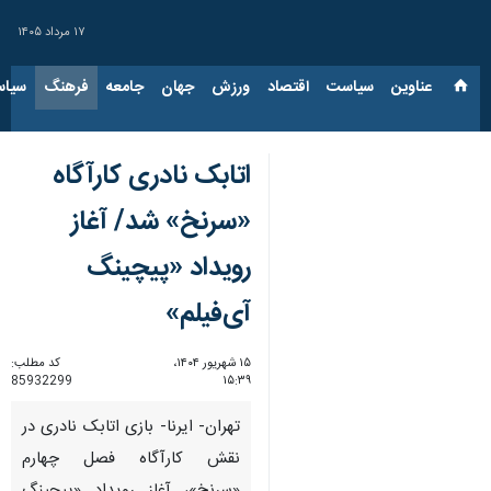
۱۷ مرداد ۱۴۰۵
عناوین‌
سیاست
اقتصاد
ورزش
جهان
جامعه
فرهنگ
سیاس
اتابک نادری کارآگاه
«سرنخ» شد/ آغاز
رویداد «پیچینگ
آی‌فیلم»
۱۵ شهریور ۱۴۰۴،
کد مطلب:
85932299
۱۵:۳۹
تهران- ایرنا- بازی اتابک نادری در
نقش کارآگاه فصل چهارم