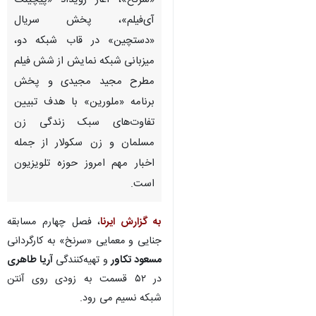
«سرنخ»، آغاز رویداد «پیچینگ
آی‌فیلم»، پخش سریال
«دستچین» در قاب شبکه دو،
میزبانی شبکه نمایش از شش فیلم
مطرح مجید مجیدی و پخش
برنامه «ملورین» با هدف تبیین
تفاوت‌های سبک زندگی زن
مسلمان و زن سکولار از جمله
اخبار مهم امروز حوزه تلویزیون
است.
به گزارش ایرنا
، فصل چهارم مسابقه
جنایی و معمایی «سرنخ» به کارگردانی
مسعود تکاور
و تهیه‌کنندگی
آریا طاهری
♿︎
در ۵۲ قسمت به زودی روی آنتن
شبکه نسیم می رود.