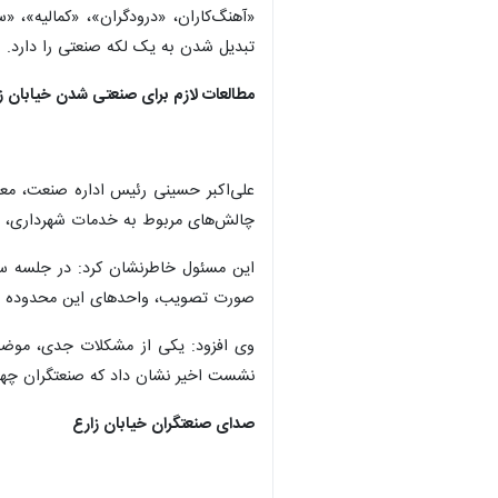
اسلامشهر - ایرنا - خیابان زارع در 
به‌دلیل نبود جایگاه رسمی در ساختا