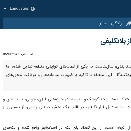
زار
زندگی
سایر
 بلاتکلیفی
کد مطلب:
85932243